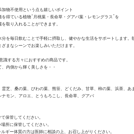
添加物不使用という点も嬉しいポイント
価を得ている植物“月桃葉・長命草・グアバ葉・レモングラス”を
麗を取り入れることができます。
水分を毎日飲むことで手軽に摂取し、健やかな生活をサポートします。
まざまなシーンでお楽しみいただけます。
を意識する方々におすすめの商品です。
て、内側から輝く美しさを・・
、霊芝、桑の葉、びわの葉、熊笹、どくだみ、甘草、柿の葉、浜茶、あ
シナモン、アロエ、とうもろこし、長命草、グアバ
けて保管してください。
い場所に保管してください。
アレルギー体質の方は医師に相談の上、お召し上がりください。