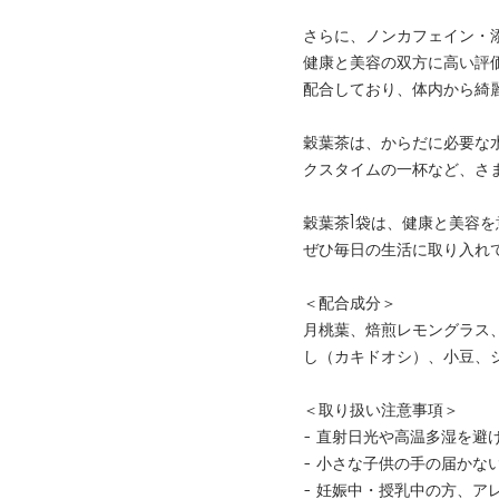
さらに、ノンカフェイン・
健康と美容の双方に高い評
配合しており、体内から綺
穀葉茶は、からだに必要な
クスタイムの一杯など、さ
穀葉茶1袋は、健康と美容
ぜひ毎日の生活に取り入れ
＜配合成分＞
月桃葉、焙煎レモングラス
し（カキドオシ）、小豆、
＜取り扱い注意事項＞
- 直射日光や高温多湿を避
- 小さな子供の手の届かな
- 妊娠中・授乳中の方、