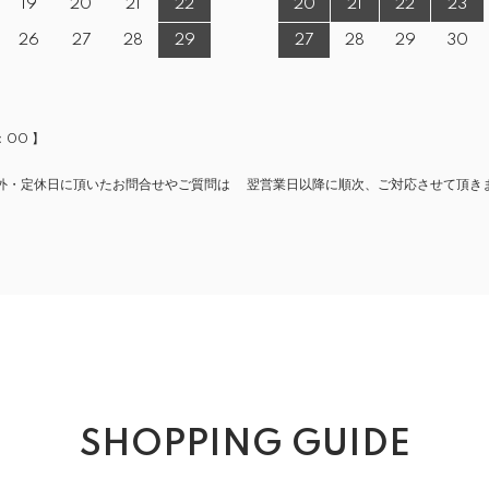
19
20
21
22
20
21
22
23
26
27
28
29
27
28
29
30
：00 】
外・定休日に頂いたお問合せやご質問は 翌営業日以降に順次、ご対応させて頂き
SHOPPING GUIDE