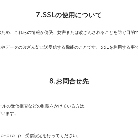
7.SSLの使用について
、これらの情報が傍受、妨害または改ざんされることを防ぐ目的でSSL（Se
防止やデータの改ざん防止送受信する機能のことです。SSLを利用する
8.お問合せ先
ールの受信拒否などの制限をかけている方は、
ざいます。
op-pro.jp 受信設定を行ってください。