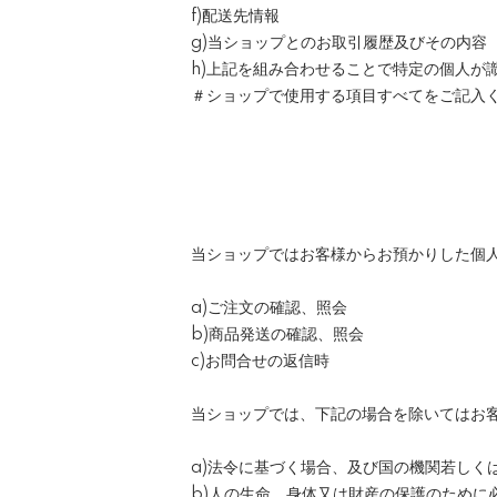
f)配送先情報
g)当ショップとのお取引履歴及びその内容
h)上記を組み合わせることで特定の個人が
＃ショップで使用する項目すべてをご記入
当ショップではお客様からお預かりした個
a)ご注文の確認、照会
b)商品発送の確認、照会
c)お問合せの返信時
当ショップでは、下記の場合を除いてはお
a)法令に基づく場合、及び国の機関若し
b)人の生命、身体又は財産の保護のために