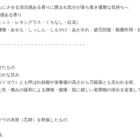
ちにさせる清涼感ある香りに囲まれ気分が落ち着き優雅な気持ちへ
涼感ある香り
ミント・レモングラス・くちなし・紅花）
腰痛・あせも・しっしん・しもやけ・あがきれ・疲労回復・殺菌作用・
-・-・-・-・-・-・-・-・-・-・-・-・-
せたもの
のかな甘み
ガイヨウ）とも呼ばれ効能や栄養価の高さから万能薬とも言われる程。
え性・痛みの緩和による腰痛・腹痛・肌に嬉しい老廃物の排出を促進し
オウの木部（芯材）を乾燥したもの
薬。