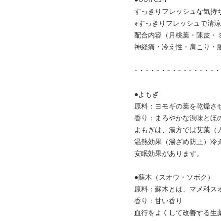
すっきりフレッシュな気持
※すっきりフレッシュで清
配合内容（月桃葉・陳皮・
神経痛・冷え性・肩こり・
-・-・-・-・-・-・-・-・
●よもぎ
原料：ヨモギの葉を乾燥さ
香り：まろやかな渋味とほ
よもぎは、漢方では艾葉（
温熱効果（湯ざめ防止）冷
安眠効果があります。
●蘇木（スオウ・ソボク）
原料：蘇木とは、マメ科ス
香り：甘い香り
血行をよくして改善する生