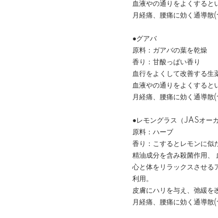
血液やの通りをよくすると
月経痛、腰痛に効く通導散(
●グアバ
原料：ガアバの葉を乾燥
香り：甘酸っぱい香り
血行をよくして改善する生
血液やの通りをよくすると
月経痛、腰痛に効く通導散(
●レモングラス（JASオー
原料：ハーブ
香り：こするとレモンに似
精油成分を含み殺菌作用、
心と体をリラックスさせる
利用。
皮膚にハリを与え、弛緩を
月経痛、腰痛に効く通導散(