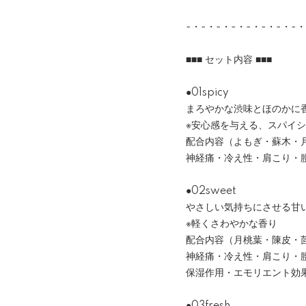
-・-・-・-・-・-・-・-・
■■■ セット内容 ■■■
●01spicy
まろやかな渋味とほのかに
※安心感を与える、スパイ
配合内容（よもぎ・蘇木・
神経痛・冷え性・肩こり・
●02sweet
やさしい気持ちにさせる甘
※軽くさわやかな香り
配合内容（月桃葉・陳皮・
神経痛・冷え性・肩こり・
保湿作用・エモリエント効
●03fresh