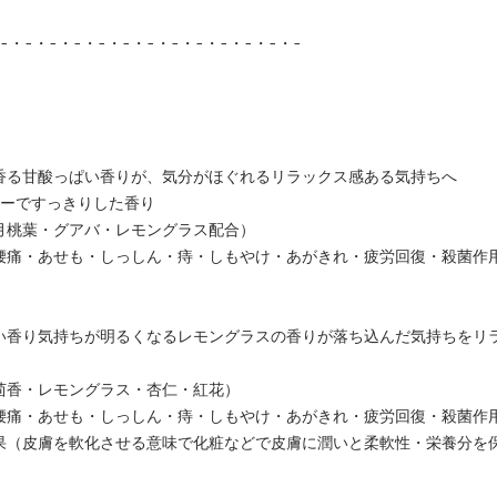
-・-・-・-・-・-・-・-・-・-・-・-・-
香る甘酸っぱい香りが、気分がほぐれるリラックス感ある気持ちへ
シーですっきりした香り
月桃葉・グアバ・レモングラス配合）
腰痛・あせも・しっしん・痔・しもやけ・あがきれ・疲労回復・殺菌作
い香り気持ちが明るくなるレモングラスの香りが落ち込んだ気持ちをリ
茴香・レモングラス・杏仁・紅花）
腰痛・あせも・しっしん・痔・しもやけ・あがきれ・疲労回復・殺菌作
果（皮膚を軟化させる意味で化粧などで皮膚に潤いと柔軟性・栄養分を