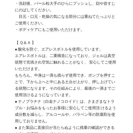
・洗顔後、パール粒大手のひらにプッシュし、顔や首すじ
にのばしてください。
目元・口元・乾燥の気になる部分には重ねてたっぷりと
ご使用ください。
・ボディケアにもご使用いただけます。
【 Ｑ＆Ａ 】
● 酸化を防ぐ、エアレスボトルを使用しています。
エアレスボトルは、二重構造になっており、ジェルは真空
状態で充填され空気に触れることがなく、 安心してご使用
いただけます。
もちろん、中身は一滴も残らず使用でき、ポンプを押すこ
とで、下から上へと中にある土台が上がり、押し上げてい
る状態になります。その仕組みにより、最後の一滴までご
使用頂けるようになっています。
● ナノプラチナ（白金ナノコロイド）は、さまざまなトラ
ブル・お悩みをもったお客様に安心してご使用頂 けるよう
成分数を減らし、アルコールや、パラベン等の防腐剤を使
用しておりません。
● また製品に直接日が当たらぬように残量の確認ができる